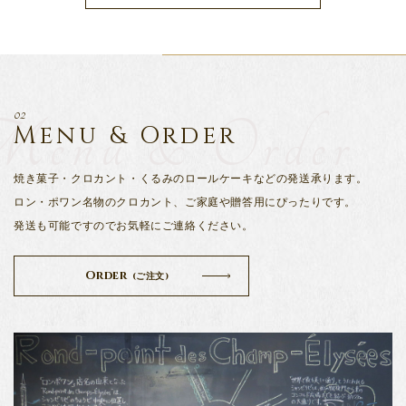
02
enu & Order
Menu & Order
焼き菓子・クロカント・くるみのロールケーキなどの発送承ります。
ロン・ポワン名物のクロカント、ご家庭や贈答用にぴったりです。
発送も可能ですのでお気軽にご連絡ください。
Order
(ご注文)